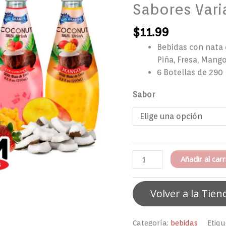
Sabores Vari
Coco
Sabores
$
11.99
Variados
6
Bebidas con nata 
x
Piña, Fresa, Mango
290ml
6 Botellas de 290
cantidad
Sabor
Añadir al carr
Volver a la Tien
Categoría:
bebidas
Etiqu