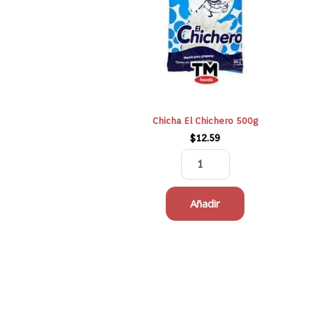
500g
cantidad
Chicha El Chichero 500g
$
12.59
Añadir