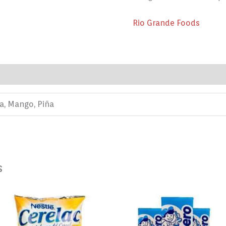
Rio Grande Foods
loraciones (0)
sa, Mango, Piña
s
CERELAC
Chicha
900GR
El
cantidad
Chichero