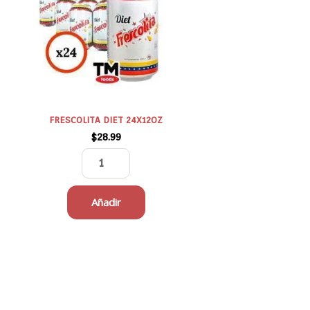
cantidad
FRESCOLITA DIET 24X12OZ
$
28.99
Añadir