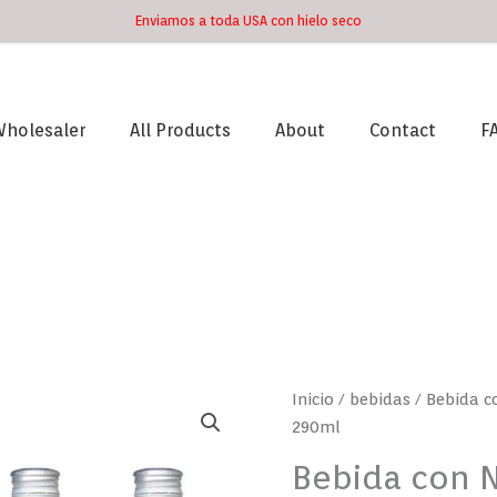
Enviamos a toda USA con hielo seco
holesaler
All Products
About
Contact
F
Bebida
Inicio
/
bebidas
/ Bebida c
con
290ml
Nata
Bebida con 
de