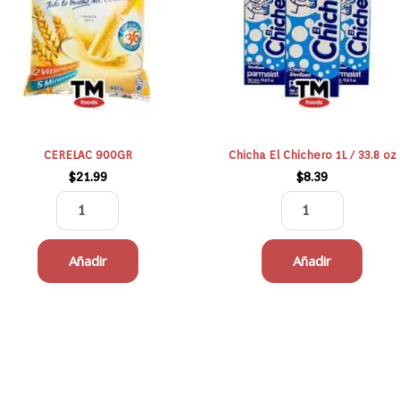
1L
/
33.8
oz
cantidad
CERELAC 900GR
Chicha El Chichero 1L / 33.8 oz
$
21.99
$
8.39
Añadir
Añadir