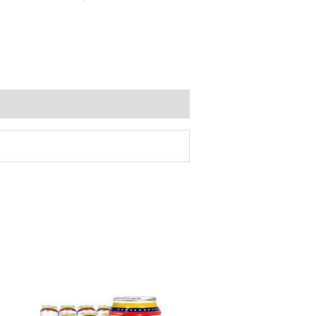
FRESCOLITA
DIET
24X12OZ