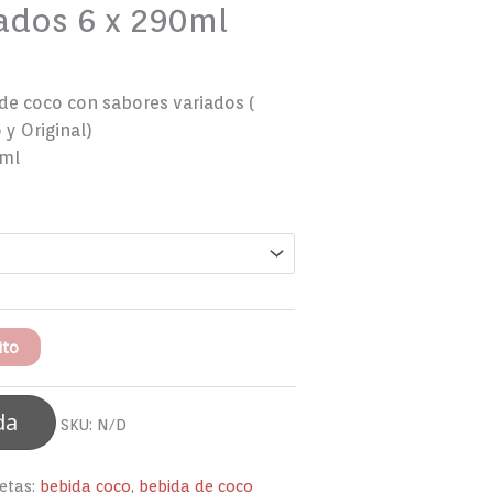
ados 6 x 290ml
de coco con sabores variados (
 y Original)
 ml
ito
da
SKU:
N/D
etas:
bebida coco
,
bebida de coco