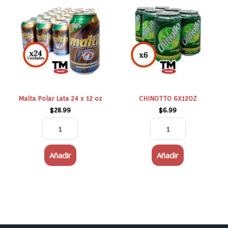
Polar
6X12OZ
Lata
cantidad
24
x
12
oz
cantidad
Malta Polar Lata 24 x 12 oz
CHINOTTO 6X12OZ
$
28.99
$
6.99
Añadir
Añadir