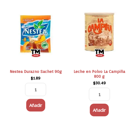
Nestea
Leche
Durazno
en
Sachet
Polvo
90g
La
cantidad
Campiña
800
g
cantidad
Nestea Durazno Sachet 90g
Leche en Polvo La Campiña
800 g
$
1.89
$
30.49
Añadir
Añadir
Malta
CHINOTTO