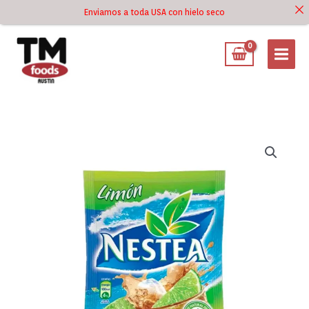
Ir
Enviamos a toda USA con hielo seco
Ir al
al
contenido
contenido
Nestea
Limón
Sachet
90g
cantidad