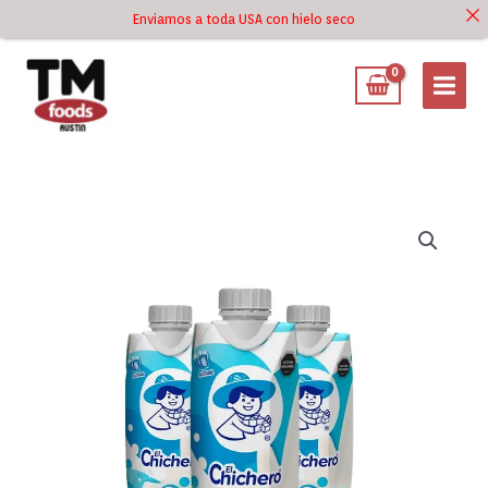
Ir
Enviamos a toda USA con hielo seco
Ir al
al
contenido
contenido
Chicha
el
Chichero
330
ml
cantidad