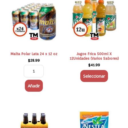
Polar
producto
Lata
tiene
24
múltiples
x
variantes.
12
Las
oz
opciones
cantidad
se
pueden
elegir
Malta Polar Lata 24 x 12 oz
Jugos Frica 500ml X
12Unidades (Varios Sabores)
en
$
28.99
$
41.99
la
página
Seleccionar
de
Añadir
producto
MALTIN
Nestea
POLAR
Durazno
6X12OZ
Sachet
cantidad
90g