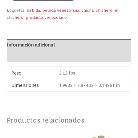
Etiquetas:
bebida
,
bebida venezolana
,
chicha
,
chichero
,
el
chichero
,
producto venezolano
Información adicional
Valoraciones (0)
Peso
2.12 lbs
Dimensiones
1.9685 × 7.87402 × 3.14961 in
Productos relacionados
Malta
Este