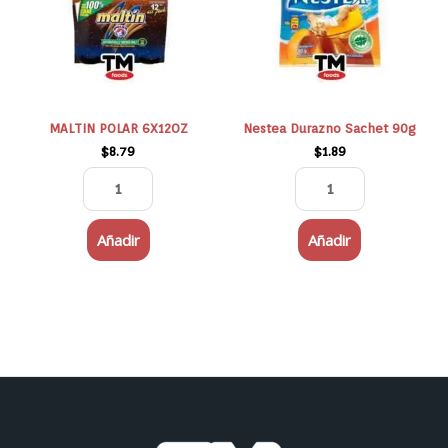
cantidad
MALTIN POLAR 6X12OZ
Nestea Durazno Sachet 90g
$
8.79
$
1.89
Añadir
Añadir