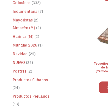
Golosinas
332
Indumentaria
7
Este
product
Mayoristas
2
tiene
Almacén (M)
2
múltipl
Harinas (M)
2
variante
Las
Mundial 2026
1
opcione
Navidad
25
se
pueden
NUEVO
22
Tequeños
elegir
de L
Postres
2
(Cantida
en
la
Productos Cubanos
página
24
de
Productos Peruanos
product
13