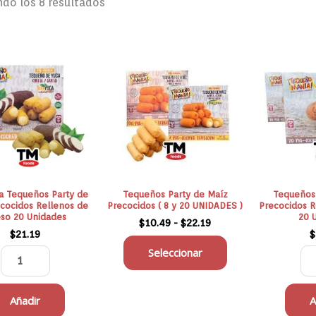
do los 8 resultados
Rango
Tekeyuca
Este
de
Tequeños
producto
precios:
Party
tiene
desde
$10.49
de
múltiples
hasta
Yuca
variantes.
$22.19
Precocidos
Las
Rellenos
opciones
de
se
Queso
pueden
a Tequeños Party de
Tequeños Party de Maíz
Tequeños 
20
elegir
cocidos Rellenos de
Precocidos ( 8 y 20 UNIDADES )
Precocidos R
so 20 Unidades
20 
$
10.49
-
$
22.19
Unidades
en
$
21.19
$
cantidad
la
Seleccionar
página
de
producto
Añadir
A