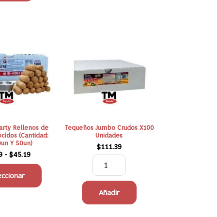
Rango
Tequeños
de
Jumbo
precios:
Crudos
desde
$18.99
X100
hasta
Unidades
$45.19
cantidad
rty Rellenos de
Tequeños Jumbo Crudos X100
cidos (Cantidad:
Unidades
0un Y 50un)
$
111.39
9
-
$
45.19
eccionar
Añadir