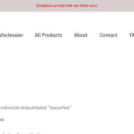
Enviamos a toda USA con hielo seco
holesaler
All Products
About
Contact
F
Ordenado
por
los
últimos
Productos etiquetados “tequeños”
os