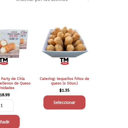
Tequeños
Este
Party
producto
de
tiene
Chía
múltiples
Precocidos
variantes.
Rellenos
Las
de
opciones
Queso
se
20
pueden
Party de Chía
Catering: tequeños fritos de
Unidades
elegir
ellenos de Queso
queso (x 50un.)
Unidades
$
1.35
cantidad
en
18.99
la
Seleccionar
página
de
producto
ñadir