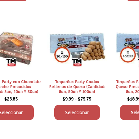
Rango
Este
Este
de
o
producto
producto
precios:
tiene
tiene
desde
$9.99
es
múltiples
múltiples
hasta
s.
variantes.
variantes.
$75.75
Las
Las
s
opciones
opciones
se
se
pueden
pueden
 Party con Chocolate
Tequeños Party Crudos
Tequeños Pa
elegir
elegir
eche Precocidos
Rellenos de Queso (Cantidad:
Queso Preco
d: 8un, 20un Y 50un)
8un, 50un Y 100un)
8un, 2
en
en
$
23.85
$
9.99
-
$
75.75
$
18.9
la
la
página
página
Seleccionar
Seleccionar
Sel
de
de
o
producto
producto