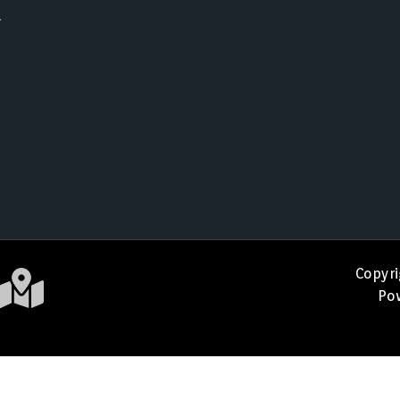
a
Copyri
Pow