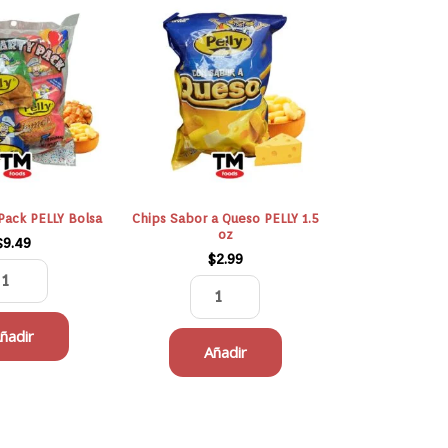
Chips
Chips
Party
Sabor
Pack
a
PELLY
Queso
Bolsa
PELLY
cantidad
1.5
oz
cantidad
Pack PELLY Bolsa
Chips Sabor a Queso PELLY 1.5
oz
$
9.49
$
2.99
ñadir
Añadir