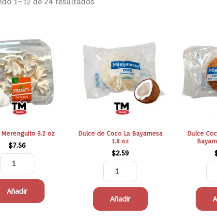
do 1–12 de 24 resultados
Franks
Dulce
Merenguito
de
3.2
Coco
oz
La
cantidad
Bayamesa
1.8
oz
cantidad
 Merenguito 3.2 oz
Dulce de Coco La Bayamesa
Dulce Co
1.8 oz
Bayame
$
7.56
$
2.59
Añadir
Añadir
A