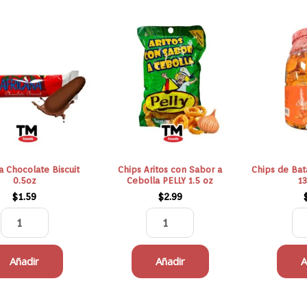
Africana
Chips
Chocolate
Aritos
Biscuit
con
0.5oz
Sabor
cantidad
a
Cebolla
PELLY
1.5
oz
a Chocolate Biscuit
Chips Aritos con Sabor a
Chips de Bata
cantidad
0.5oz
Cebolla PELLY 1.5 oz
13
$
1.59
$
2.99
Añadir
Añadir
A