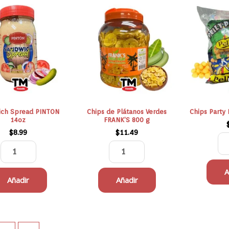
Sandwich
Chips
Spread
de
PINTON
Plátanos
14oz
Verdes
cantidad
FRANK'S
800
g
cantidad
ch Spread PINTON
Chips de Plátanos Verdes
Chips Party 
14oz
FRANK’S 800 g
$
8.99
$
11.49
A
Añadir
Añadir