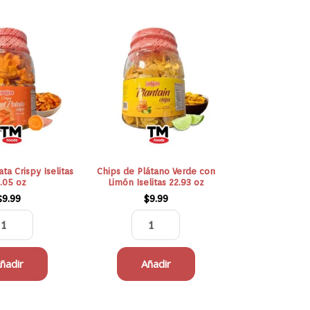
Chips
Chips
de
de
Batata
Plátano
Crispy
Verde
Iselitas
con
13.05
Limón
oz
Iselitas
cantidad
22.93
oz
ta Crispy Iselitas
Chips de Plátano Verde con
cantidad
.05 oz
Limón Iselitas 22.93 oz
$
9.99
$
9.99
ñadir
Añadir