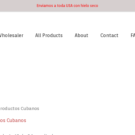
Enviamos a toda USA con hielo seco
holesaler
All Products
About
Contact
F
Ordenado
por
los
últimos
Productos Cubanos
tos Cubanos