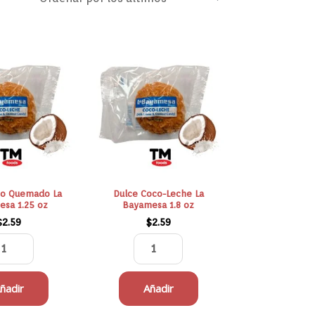
Dulce
Dulce
Coco
Coco-
Quemado
Leche
La
La
Bayamesa
Bayamesa
1.25
1.8
oz
oz
cantidad
cantidad
co Quemado La
Dulce Coco-Leche La
sa 1.25 oz
Bayamesa 1.8 oz
$
2.59
$
2.59
ñadir
Añadir