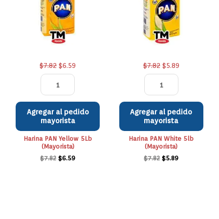
(Mayorista)
$7.82.
$6.59.
(Mayorista)
$7.82.
$5.89.
cantidad
cantidad
$
7.82
$
6.59
$
7.82
$
5.89
Agregar al pedido
Agregar al pedido
mayorista
mayorista
Harina PAN Yellow 5Lb
Harina PAN White 5lb
(Mayorista)
(Mayorista)
$
7.82
$
6.59
$
7.82
$
5.89