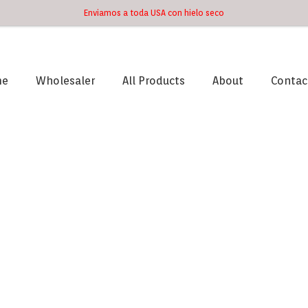
Enviamos a toda USA con hielo seco
me
Wholesaler
All Products
About
Contac