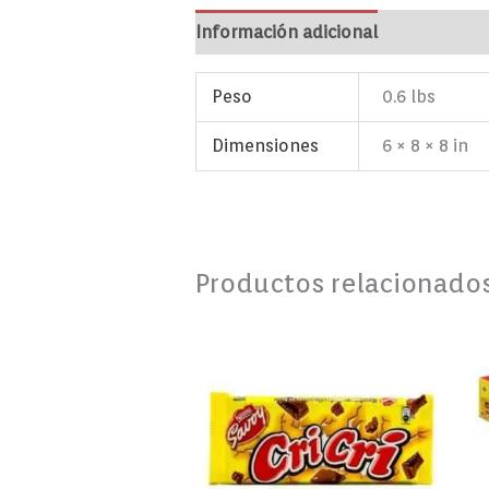
Información adicional
Marca
Va
Peso
0.6 lbs
Dimensiones
6 × 8 × 8 in
Productos relacionado
Chocolate
CRI
CRI
123g
cantidad