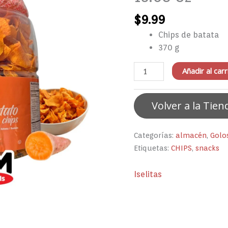
Iselitas
$
9.99
13.05
oz
Chips de batata
cantidad
370 g
Añadir al carr
Volver a la Tien
Categorías:
almacén
,
Golo
Etiquetas:
CHIPS
,
snacks
Iselitas