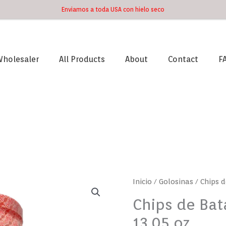
Enviamos a toda USA con hielo seco
holesaler
All Products
About
Contact
F
Chips
Inicio
/
Golosinas
/ Chips d
de
Chips de Bata
Batata
13.05 oz
Crispy