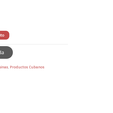
ito
da
sinas
,
Productos Cubanos