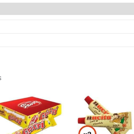
loraciones (0)
s
Chocolate
Nucita
CRI
Chocolate
CRI
Tubito
12x27g
35g
cantidad
x
2