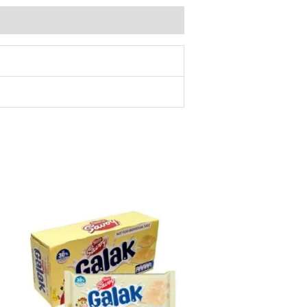
Galak
Chocolate
Blanco
5X130g
cantidad