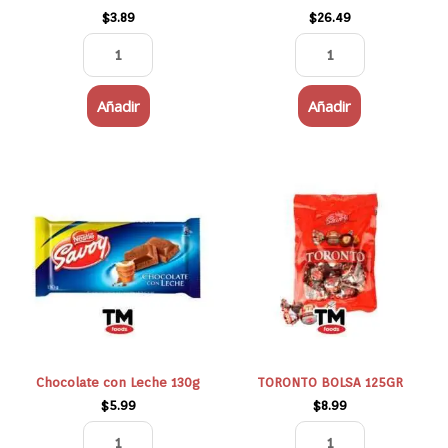
$
3.89
$
26.49
Añadir
Añadir
Chocolate
TORONTO
con
BOLSA
Leche
125GR
130g
cantidad
cantidad
Chocolate con Leche 130g
TORONTO BOLSA 125GR
$
5.99
$
8.99