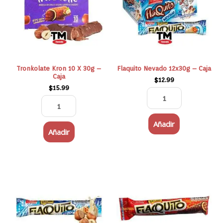
30g
Caja
-
cantidad
Caja
cantidad
Tronkolate Kron 10 X 30g –
Flaquito Nevado 12x30g – Caja
Caja
$
12.99
$
15.99
Añadir
Añadir
Flaquito
Flaquito
Nevado
Avellana
30g
30g
-
-
Individual
Individual
cantidad
cantidad