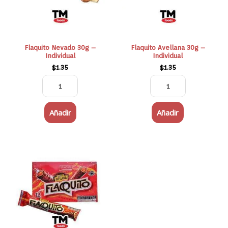
Flaquito Nevado 30g –
Flaquito Avellana 30g –
Individual
Individual
$
1.35
$
1.35
Añadir
Añadir
Flaquito
Avellana
12x30gr
-
Caja
cantidad