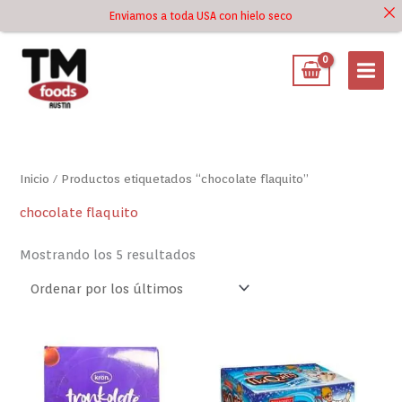
Ir
Enviamos a toda USA con hielo seco
Ir al
al
contenido
contenido
Ordenado
por
los
últimos
Inicio
/ Productos etiquetados “chocolate flaquito”
chocolate flaquito
Mostrando los 5 resultados
Tronkolate
Flaquito
Kron
Nevado
10
12x30g
X
-