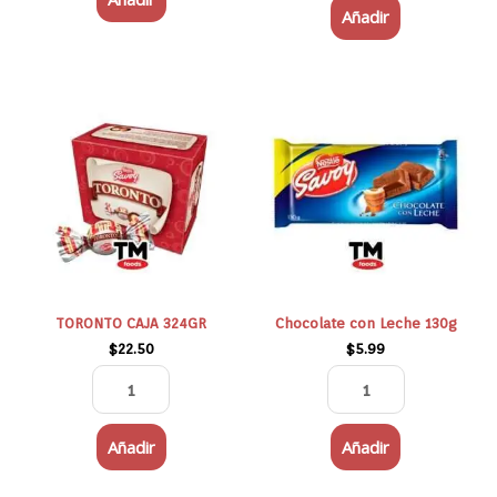
Añadir
TORONTO
Chocolate
CAJA
con
324GR
Leche
cantidad
130g
cantidad
TORONTO CAJA 324GR
Chocolate con Leche 130g
$
22.50
$
5.99
Añadir
Añadir