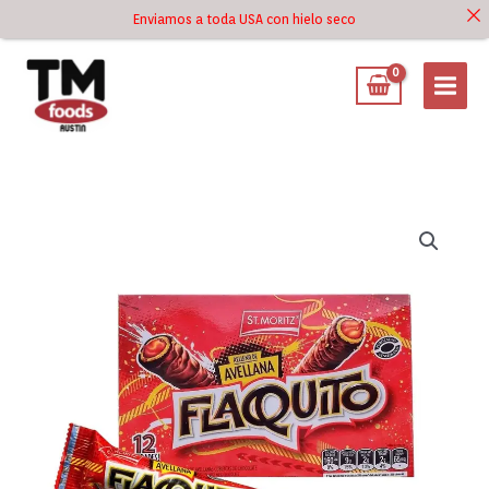
Ir
Enviamos a toda USA con hielo seco
Ir al
al
contenido
contenido
Flaquito
Avellana
12x30gr
-
Caja
cantidad