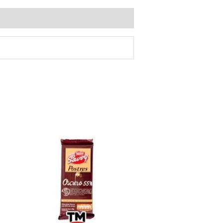
CHOCOLATE
OSCURO
POSTRE
SAVOY
55%
200GR
cantidad