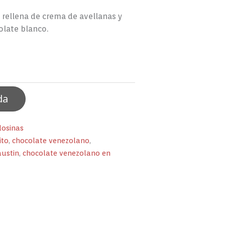
e rellena de crema de avellanas y
olate blanco.
da
losinas
ito
,
chocolate venezolano
,
austin
,
chocolate venezolano en