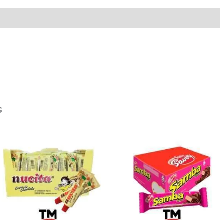
loraciones (0)
s
Nucita
SAMBA
Chocolate
FRESA
Tubito
20X32GR
24X35g
cantidad
cantidad