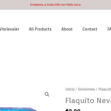
Enviamos a toda USA con hielo seco
holesaler
All Products
About
Contact
F
Inicio
/
Golosinas
/ Flaqui
Flaquito Nev