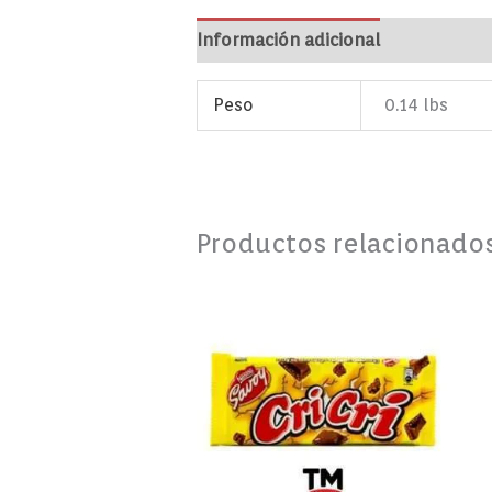
Información adicional
Marca
Va
Peso
0.14 lbs
Productos relacionado
Chocolate
CRI
CRI
123g
cantidad