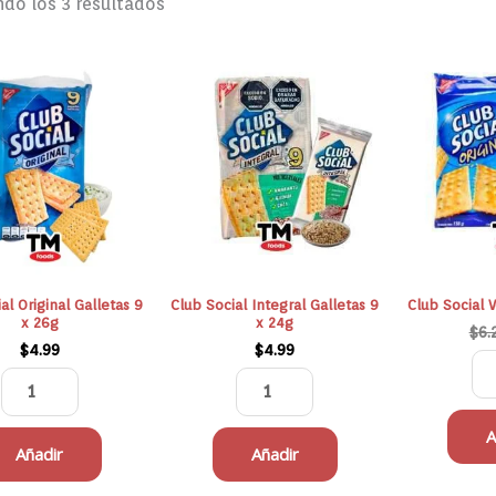
do los 3 resultados
Club
Club
Social
Social
Original
Integral
Galletas
Galletas
9
9
x
x
26g
24g
cantidad
cantidad
al Original Galletas 9
Club Social Integral Galletas 9
Club Social 
x 26g
x 24g
$
6.
$
4.99
$
4.99
A
Añadir
Añadir