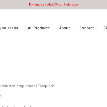
Enviamos a toda USA con hielo seco
holesaler
All Products
About
Contact
F
Ordenado
por
los
últimos
Productos etiquetados “paquete”
e