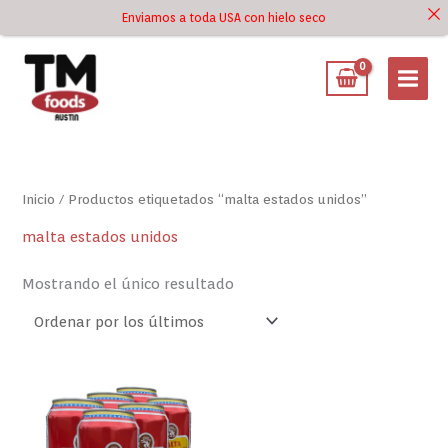
Ir
Enviamos a toda USA con hielo seco
Ir al
al
contenido
contenido
Inicio
/ Productos etiquetados “malta estados unidos”
malta estados unidos
Mostrando el único resultado
Este
producto
tiene
múltiples