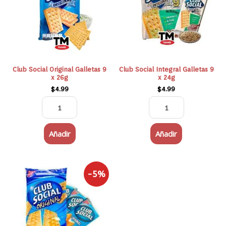
9
9
x
x
26g
24g
cantidad
cantidad
Club Social Original Galletas 9
Club Social Integral Galletas 9
x 26g
x 24g
$
4.99
$
4.99
Añadir
Añadir
El
El
Club
-5%
precio
precio
Social
original
actual
Venezolana
era:
es:
$6.29.
$5.99.
6x26g
cantidad