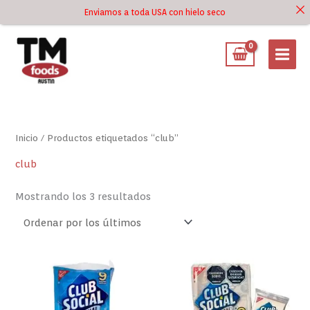
Ir
Enviamos a toda USA con hielo seco
Ir al
al
contenido
contenido
Ordenado
por
los
últimos
Inicio
/ Productos etiquetados “club”
club
Mostrando los 3 resultados
Club
Club
Social
Social
Original
Integral
Galletas
Galletas