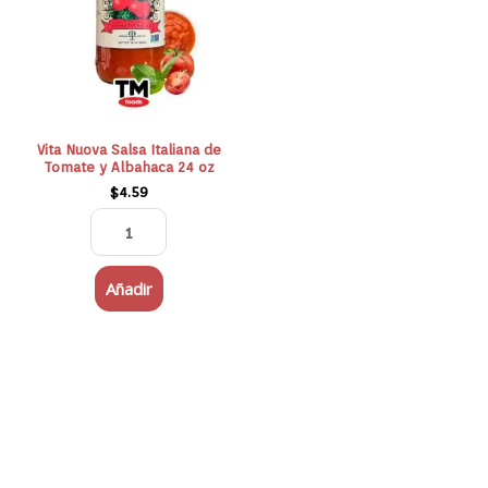
de
Tomate
y
Albahaca
24
oz
Vita Nuova Salsa Italiana de
Tomate y Albahaca 24 oz
cantidad
$
4.59
Añadir