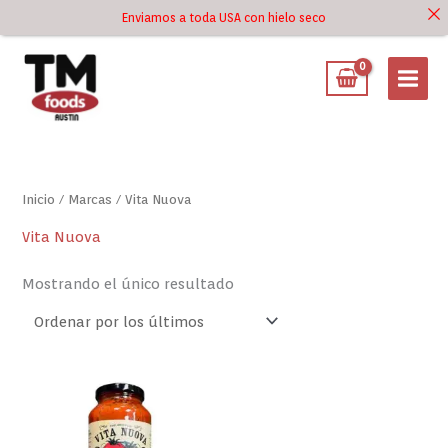
Ir
Enviamos a toda USA con hielo seco
Ir al
al
contenido
contenido
Inicio
/ Marcas / Vita Nuova
Vita Nuova
Mostrando el único resultado
Vita
Nuova
Salsa
Italiana