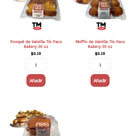
Paco
Paco
Bakery
Bakery
20
20
oz
oz
cantidad
cantidad
Ponqué de Vainilla Tío Paco
Muffin de Vainilla Tío Paco
Bakery 20 oz
Bakery 20 oz
$
6.19
$
6.19
Añadir
Añadir
Masa
Real
Guayaba
Tio
Paco
Bakery