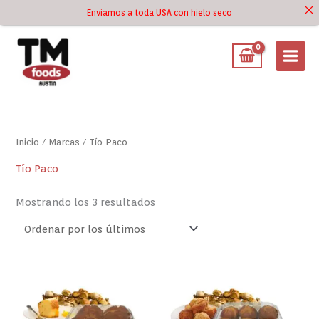
Ir
Enviamos a toda USA con hielo seco
Ir al
al
contenido
contenido
Ordenado
por
los
últimos
Inicio
/ Marcas / Tío Paco
Tío Paco
Mostrando los 3 resultados
Ponqué
Muffin
de
de
Vainilla
Vainilla
Tío
Tío