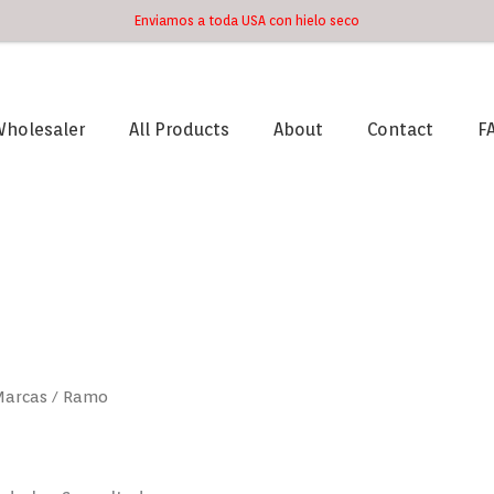
Enviamos a toda USA con hielo seco
holesaler
All Products
About
Contact
F
Ordenado
por
los
últimos
Marcas / Ramo