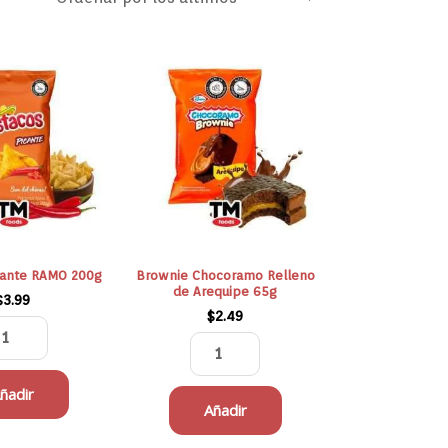
Tostacos
Brownie
Picante
Chocoramo
RAMO
Relleno
200g
de
cantidad
Arequipe
65g
cantidad
cante RAMO 200g
Brownie Chocoramo Relleno
de Arequipe 65g
$
3.99
$
2.49
ñadir
Añadir