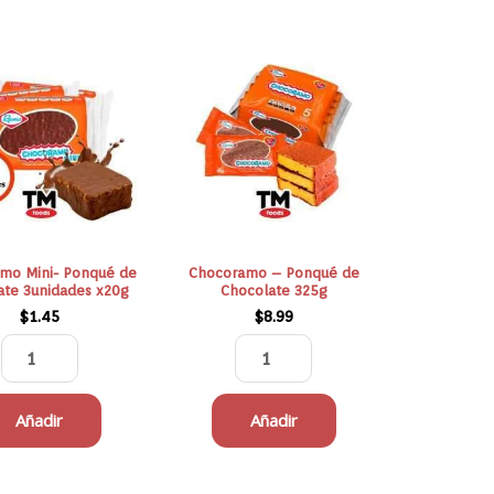
Chocoramo
Chocoramo
Mini-
-
Ponqué
Ponqué
de
de
Chocolate
Chocolate
3unidades
325g
x20g
cantidad
cantidad
mo Mini- Ponqué de
Chocoramo – Ponqué de
ate 3unidades x20g
Chocolate 325g
$
1.45
$
8.99
Añadir
Añadir