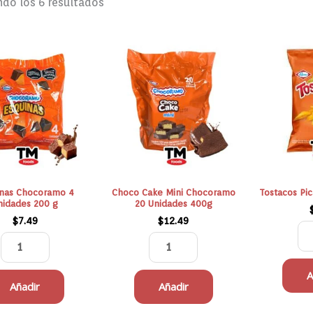
do los 6 resultados
Esquinas
Choco
Chocoramo
Cake
4
Mini
Unidades
Chocoramo
200
20
g
Unidades
cantidad
400g
cantidad
inas Chocoramo 4
Choco Cake Mini Chocoramo
Tostacos Pi
nidades 200 g
20 Unidades 400g
$
7.49
$
12.49
A
Añadir
Añadir