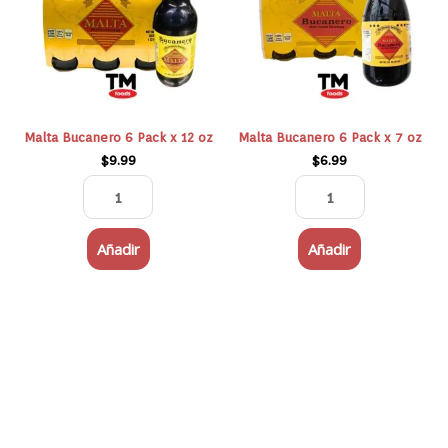
x
x
12
7
oz
oz
cantidad
cantidad
Malta Bucanero 6 Pack x 12 oz
Malta Bucanero 6 Pack x 7 oz
$
9.99
$
6.99
Añadir
Añadir