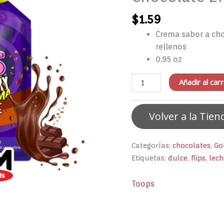
27
$
1.59
g
cantidad
Crema sabor a cho
rellenos
0.95 oz
Añadir al carr
Volver a la Tien
Categorías:
chocolates
,
Go
Etiquetas:
dulce
,
flips
,
lec
Toops