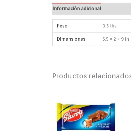
Información adicional
Marca
Va
Peso
0.5 lbs
Dimensiones
5.5 × 2 × 9 in
Productos relacionado
Chocolate
con
Leche
130g
cantidad