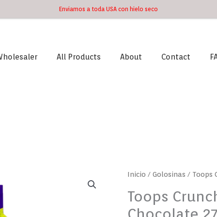
Enviamos a toda USA con hielo seco
holesaler
All Products
About
Contact
F
Toops
Inicio
/
Golosinas
/ Toops 
Crunchy
Toops Crunc
Crema
Chocolate 27
Chocolate