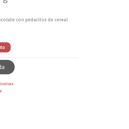
colate con pedacitos de cereal
ito
da
losinas
he