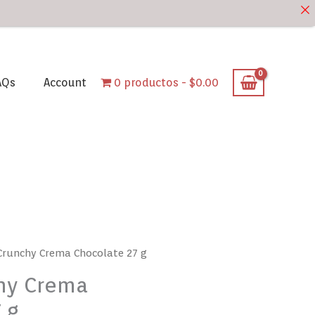
AQs
Account
0 productos
$0.00
Crunchy Crema Chocolate 27 g
hy Crema
 g