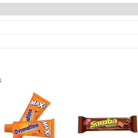
loraciones (0)
s
OVOMALTINA
SAMBA
MAXI
CHOCOLATE
cantidad
32GR
cantidad