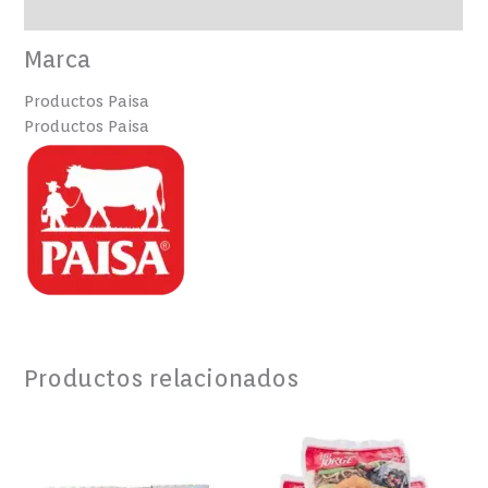
Valoraciones (0)
Marca
Productos Paisa
Productos Paisa
Productos relacionados
Tequeños
Tostón
Paisa
de
Precocidos
Plátano