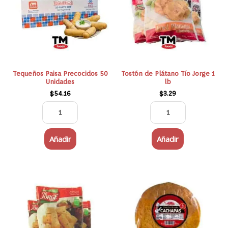
50
Tío
Unidades
Jorge
cantidad
1
lb
cantidad
Tequeños Paisa Precocidos 50
Tostón de Plátano Tío Jorge 1
Unidades
lb
$
54.16
$
3.29
Añadir
Añadir
Yuca
CACHAPAS
Sticks
PANNA
Tio
5
Jorge
UNIDADES
Precocidos
cantidad