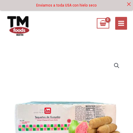
Ir
Enviamos a toda USA con hielo seco
Ir al
al
contenido
contenido