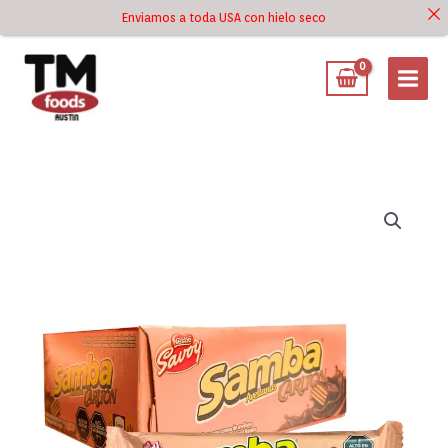
Ir
Enviamos a toda USA con hielo seco
Ir al
al
contenido
contenido
Samba
Carlton
Avellanas
20x32g
cantidad