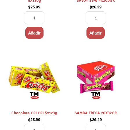
5X130g
SAVOY 55% 4X200GR
$
25.99
$
26.39
Añadir
Añadir
Chocolate
SAMBA
CRI
FRESA
CRI
20X32GR
5x123g
cantidad
cantidad
Chocolate CRI CRI 5x123g
SAMBA FRESA 20X32GR
$
25.99
$
26.49