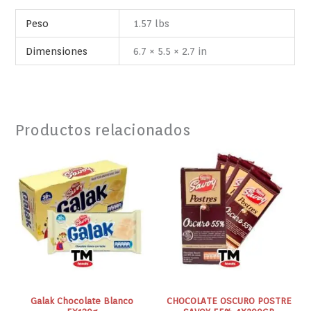
Peso
1.57 lbs
Dimensiones
6.7 × 5.5 × 2.7 in
Productos relacionados
Galak
CHOCOLATE
Chocolate
OSCURO
Blanco
POSTRE
5X130g
SAVOY
cantidad
55%
4X200GR
cantidad
Galak Chocolate Blanco
CHOCOLATE OSCURO POSTRE