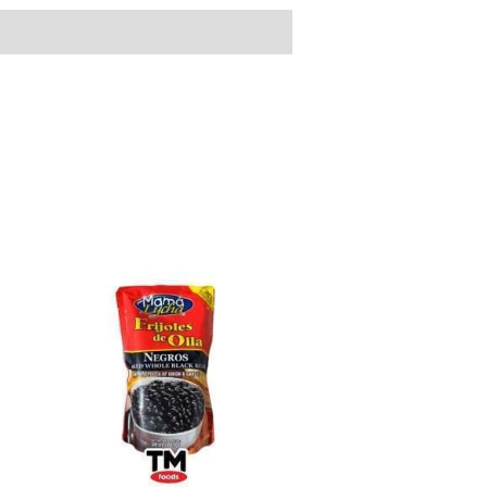
FRIJOLES
DE
OLLA
NEGROS
MAMA
LYCHA
(CARAOTAS)
28