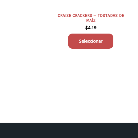
pueden
elegir
en
CRAIZE CRACKERS – TOSTADAS DE
MAÍZ
la
$
4.19
página
de
Seleccionar
producto