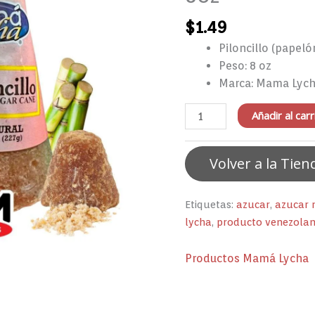
8oz
$
1.49
cantidad
Piloncillo (papeló
Peso: 8 oz
Marca: Mama Lyc
Añadir al carr
Volver a la Tien
Etiquetas:
azucar
,
azucar
lycha
,
producto venezola
Productos Mamá Lycha