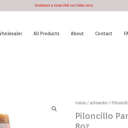
Enviamos a toda USA con hielo seco
holesaler
All Products
About
Contact
F
Piloncillo
Inicio
/
almacén
/ Pilonci
Panela
Piloncillo P
Mama
8oz
Lycha