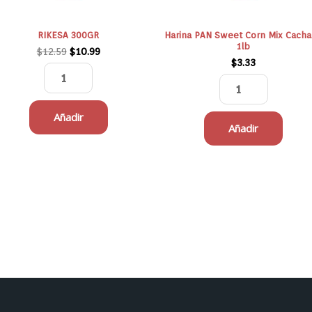
RIKESA 300GR
Harina PAN Sweet Corn Mix Cach
1lb
$
12.59
$
10.99
$
3.33
Añadir
Añadir