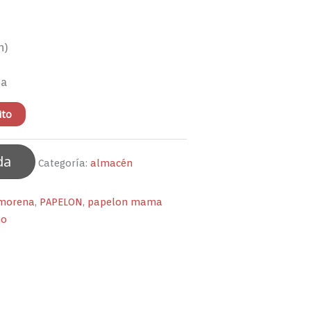
n)
ha
ito
da
Categoría:
almacén
 morena
,
PAPELON
,
papelon mama
no