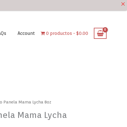
AQs
Account
0 productos
$0.00
llo Panela Mama Lycha 8oz
anela Mama Lycha