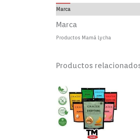
Marca
Valoraciones (0)
Marca
Productos Mamá Lycha
Productos relacionado
Este
producto
tiene
múltiples
variantes.
Las
opciones
se