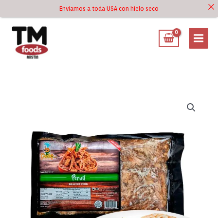
Ir
Enviamos a toda USA con hielo seco
Ir al
al
contenido
contenido