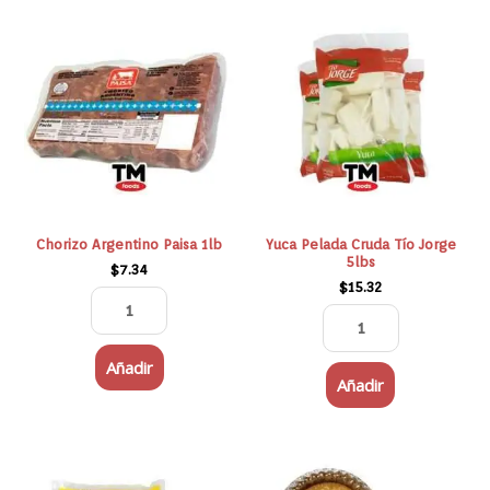
Chorizo
Yuca
Argentino
Pelada
Paisa
Cruda
1lb
Tío
cantidad
Jorge
5lbs
cantidad
Chorizo Argentino Paisa 1lb
Yuca Pelada Cruda Tío Jorge
5lbs
$
7.34
$
15.32
Añadir
Añadir
Quesillo
/