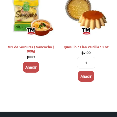
Flan
Vainilla
10
oz
cantidad
Mix de Verduras ( Sancocho )
Quesillo / Flan Vainilla 10 oz
908g
$
7.00
$
8.87
Añadir
Añadir