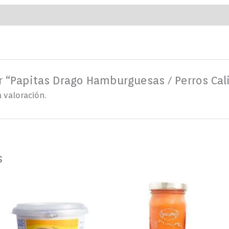
ar “Papitas Drago Hamburguesas / Perros Cal
 valoración.
s
Margarina
PASTA
Mavesa
DE
500
AJÍ
g
DULCE