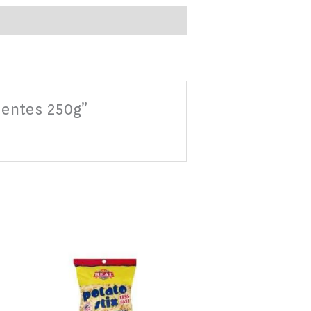
ientes 250g”
PAPITAS
REAL
HAMBURGUESAS
/