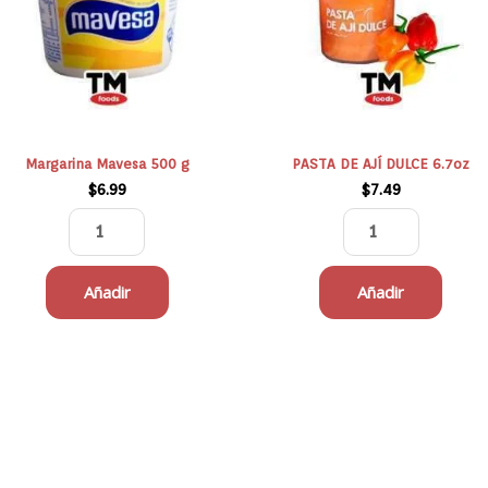
cantidad
6.7oz
cantidad
Margarina Mavesa 500 g
PASTA DE AJÍ DULCE 6.7oz
$
6.99
$
7.49
Añadir
Añadir