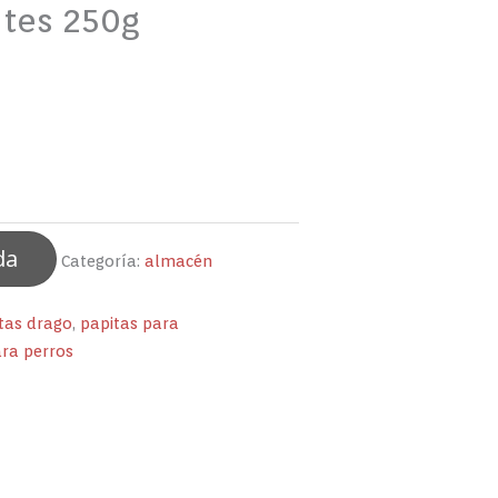
ntes 250g
da
Categoría:
almacén
tas drago
,
papitas para
ara perros