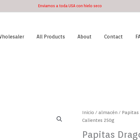
Enviamos a toda USA con hielo seco
holesaler
All Products
About
Contact
F
Inicio
/
almacén
/ Papitas
Calientes 250g
Papitas Dra