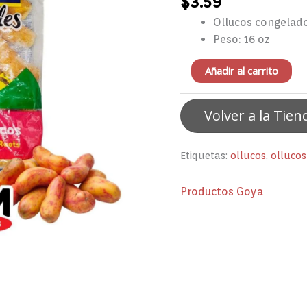
$
3.59
16oz
Ollucos congelad
cantidad
Peso: 16 oz
Añadir al carrito
Volver a la Tien
Etiquetas:
ollucos
,
ollucos
Productos Goya