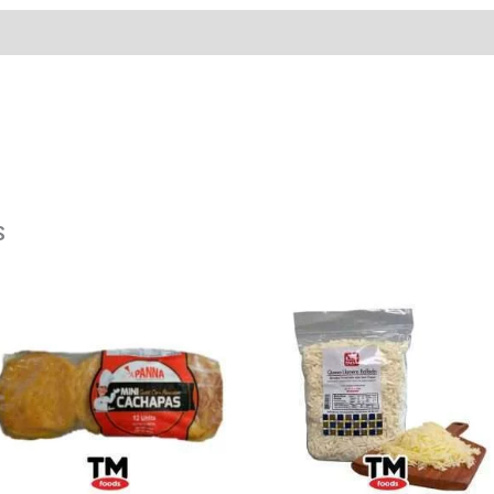
s
MINI
QUESO
CACHAPAS
PAISA
PANNA
LLANERO
12
RALLADO
UNIDADES
1
cantidad
LB
cantidad