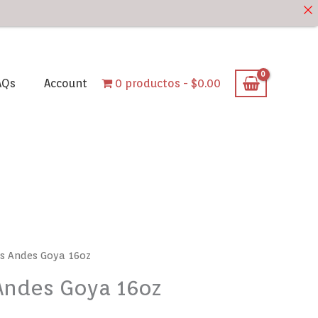
AQs
Account
0 productos
$0.00
os Andes Goya 16oz
Andes Goya 16oz