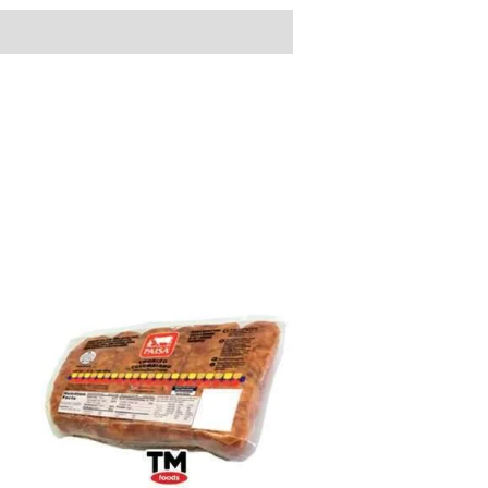
Chorizo
Colombiano
Paisa
1lb
cantidad