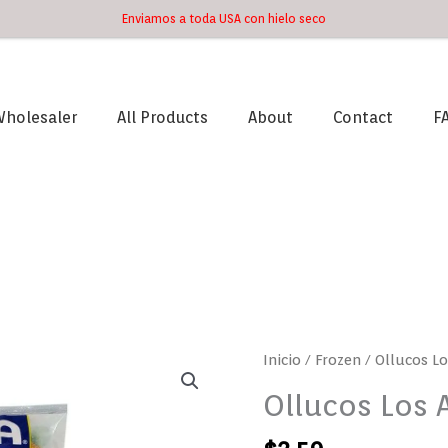
Enviamos a toda USA con hielo seco
holesaler
All Products
About
Contact
F
Ollucos
Inicio
/
Frozen
/ Ollucos L
Los
Ollucos Los 
Andes
Goya