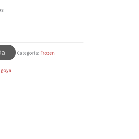
os
da
Categoría:
Frozen
 goya