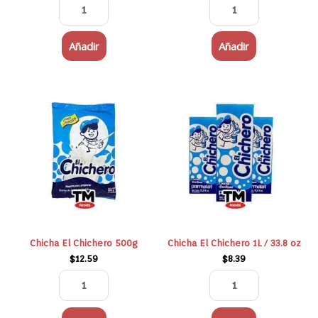
Añadir
Añadir
Chicha
Chicha
El
El
Chichero
Chichero
500g
1L
cantidad
/
33.8
oz
cantidad
Chicha El Chichero 500g
Chicha El Chichero 1L / 33.8 oz
$
12.59
$
8.39