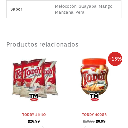
Melocotón, Guayaba, Mango,
Sabor
Manzana, Pera
Productos relacionados
El
El
TODDY
TODDY
-15%
precio
precio
1
400GR
original
actual
KILO
cantidad
era:
es:
$10.59.
$8.99.
cantidad
TODDY 1 KILO
TODDY 400GR
$
26.99
$
10.59
$
8.99