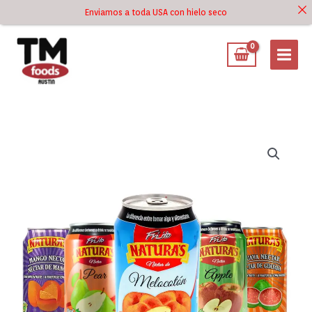
Ir
Enviamos a toda USA con hielo seco
Ir al
al
contenido
contenido
Néctar
Jugos
Naturas
330ml
Lata
(Sabores
Varios)
cantidad