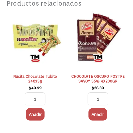
Productos relacionados
Nucita
CHOCOLATE
Chocolate
OSCURO
Tubito
POSTRE
24X35g
SAVOY
cantidad
55%
4X200GR
cantidad
Nucita Chocolate Tubito
CHOCOLATE OSCURO POSTRE
24X35g
SAVOY 55% 4X200GR
$
49.99
$
26.39
Añadir
Añadir