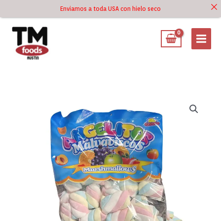
Ir
Enviamos a toda USA con hielo seco
Ir al
al
contenido
contenido
Malvaviscos
Angelitos
Marshmallows
Sabor
a
Frutas
7
oz
cantidad