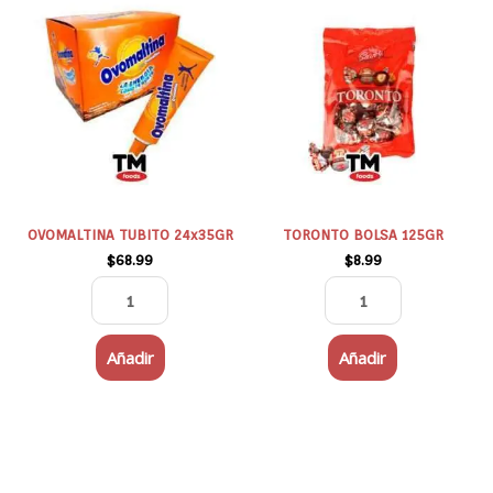
OVOMALTINA
TORONTO
TUBITO
BOLSA
24x35GR
125GR
cantidad
cantidad
OVOMALTINA TUBITO 24x35GR
TORONTO BOLSA 125GR
$
68.99
$
8.99
Añadir
Añadir