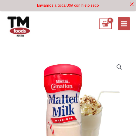
Ir
Enviamos a toda USA con hielo seco
Ir al
al
contenido
contenido
Malted
Milk
Original
Nestle
Carnation
13oz
cantidad