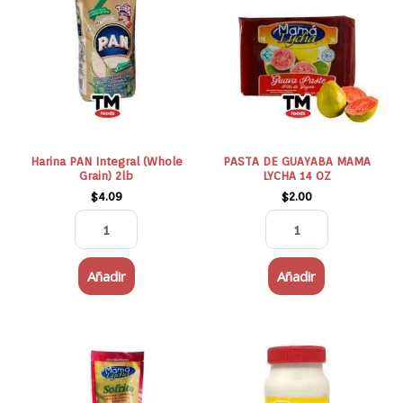
Integral
GUAYABA
(Whole
MAMA
Grain)
LYCHA
2lb
14
cantidad
OZ
cantidad
Harina PAN Integral (Whole
PASTA DE GUAYABA MAMA
Grain) 2lb
LYCHA 14 OZ
$
4.09
$
2.00
Añadir
Añadir
SOFRITO
MAYONESA
CRIOLLO
MAVESA
MAMA
445GR
LYCHA
cantidad