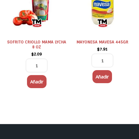
8
OZ
cantidad
SOFRITO CRIOLLO MAMA LYCHA
MAYONESA MAVESA 445GR
8 OZ
$
7.91
$
2.09
Añadir
Añadir