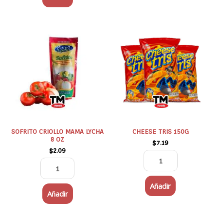
SOFRITO
CHEESE
CRIOLLO
TRIS
MAMA
150G
LYCHA
cantidad
8
OZ
cantidad
SOFRITO CRIOLLO MAMA LYCHA
CHEESE TRIS 150G
8 OZ
$
7.19
$
2.09
Añadir
Añadir