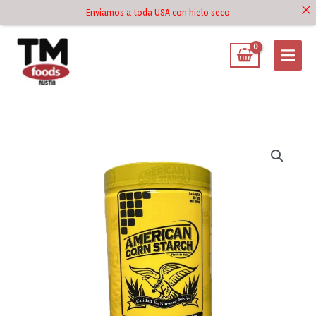
Ir
Enviamos a toda USA con hielo seco
Ir al
al
contenido
contenido
Maizena
Americana
-
Maicena
14.1oz
cantidad