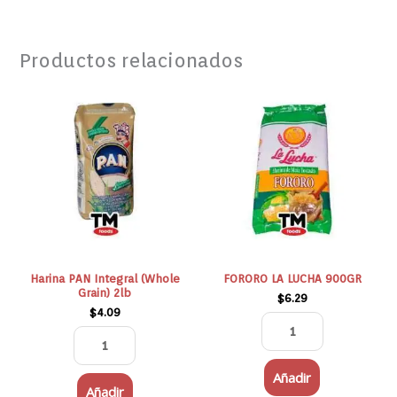
Productos relacionados
Harina
FORORO
PAN
LA
Integral
LUCHA
(Whole
900GR
Grain)
cantidad
2lb
cantidad
Harina PAN Integral (Whole
FORORO LA LUCHA 900GR
Grain) 2lb
$
6.29
$
4.09
Añadir
Añadir