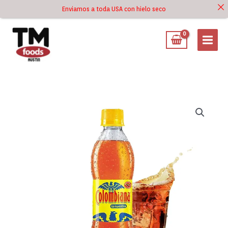
Ir
Enviamos a toda USA con hielo seco
Ir al
al
contenido
contenido
La
Nuestra
Colombiana
13.5
oz
cantidad