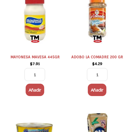
MAVESA
LA
445GR
COMADRE
cantidad
200
GR
cantidad
MAYONESA MAVESA 445GR
ADOBO LA COMADRE 200 GR
$
7.91
$
4.29
Añadir
Añadir
MANTEQUILLA
Harina
CAMPESTRE
PAN
320
Integral
GR
(Whole