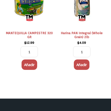
cantidad
Grain)
2lb
cantidad
MANTEQUILLA CAMPESTRE 320
Harina PAN Integral (Whole
GR
Grain) 2lb
$
12.99
$
4.09
Añadir
Añadir