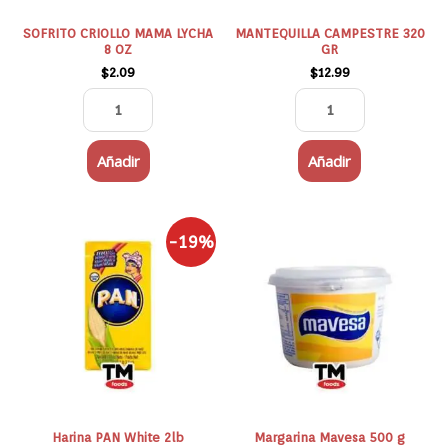
SOFRITO CRIOLLO MAMA LYCHA
MANTEQUILLA CAMPESTRE 320
8 OZ
GR
$
2.09
$
12.99
Añadir
Añadir
El
El
Harina
Margarina
-19%
precio
precio
PAN
Mavesa
original
actual
White
500
era:
es:
$3.56.
$2.89.
2lb
g
cantidad
cantidad
Harina PAN White 2lb
Margarina Mavesa 500 g