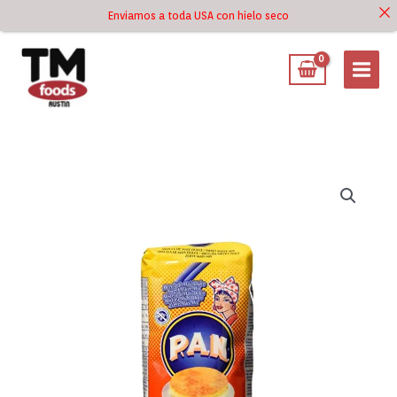
Ir
Enviamos a toda USA con hielo seco
Ir al
al
contenido
contenido
Harina
PAN
Sweet
Corn
Mix
Cachapa
1lb
cantidad