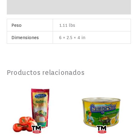
Valoraciones (0)
Peso
1.11 lbs
Dimensiones
6 × 2.5 × 4 in
Productos relacionados
SOFRITO
MANTEQUILLA
CRIOLLO
CAMPESTRE
MAMA
320
LYCHA
GR
8
cantidad
OZ
cantidad