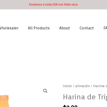
Enviamos a toda USA con hielo seco
holesaler
All Products
About
Contact
F
Harina
Inicio
/
almacén
/ Harina 
de
Harina de Tr
Trigo
GOYA