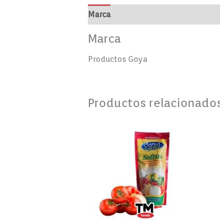
Marca
Valoraciones (0)
Marca
Productos Goya
Productos relacionado
SOFRITO
CRIOLLO
MAMA
LYCHA
8
OZ
cantidad