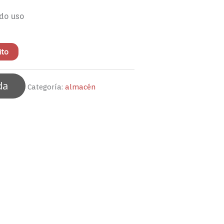
odo uso
ito
da
Categoría:
almacén