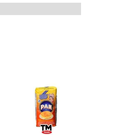
Harina
PAN
Sweet
Corn
Mix
Cachapa
1lb
cantidad