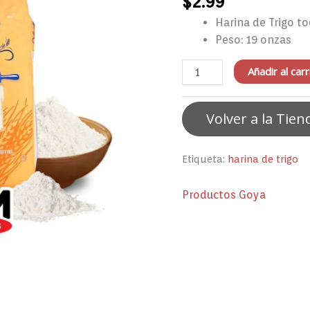
$
2.99
19
Harina de Trigo t
Oz
Peso: 19 onzas
cantidad
Añadir al carr
Volver a la Tien
Etiqueta:
harina de trigo
Productos Goya