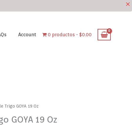
AQs
Account
0 productos
$0.00
de Trigo GOYA 19 Oz
igo GOYA 19 Oz