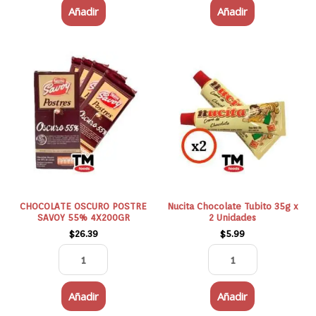
Añadir
Añadir
CHOCOLATE
Nucita
OSCURO
Chocolate
POSTRE
Tubito
SAVOY
35g
55%
x
4X200GR
2
cantidad
Unidades
cantidad
CHOCOLATE OSCURO POSTRE
Nucita Chocolate Tubito 35g x
SAVOY 55% 4X200GR
2 Unidades
$
26.39
$
5.99
Añadir
Añadir