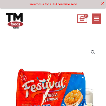
Ir
Enviamos a toda USA con hielo seco
Ir al
al
contenido
contenido
Festival
Galletas
Rellenas
Sabor
a
Vainilla
4x12
Unidades
cantidad