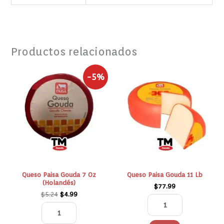
Productos relacionados
El
El
Queso
Queso
-5%
precio
precio
Paisa
Paisa
original
actual
Gouda
Gouda
era:
es:
$5.24.
$4.99.
7
11
Oz
Lb
(Holandés)
cantidad
cantidad
Queso Paisa Gouda 7 Oz
Queso Paisa Gouda 11 Lb
(Holandés)
$
77.99
$
5.24
$
4.99