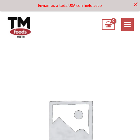
Ir
Enviamos a toda USA con hielo seco
Ir al
al
contenido
contenido