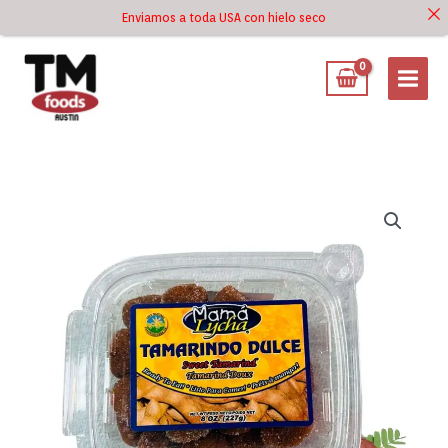
Ir
Enviamos a toda USA con hielo seco
Ir al
al
contenido
contenido
Dulce
de
Tamarindo
Mama
Lycha
8oz
cantidad