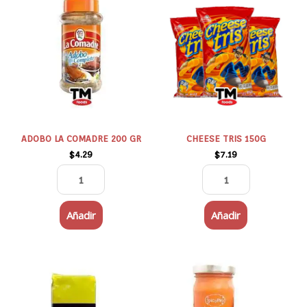
LA
TRIS
COMADRE
150G
200
cantidad
GR
cantidad
ADOBO LA COMADRE 200 GR
CHEESE TRIS 150G
$
4.29
$
7.19
Añadir
Añadir
Café
PASTA
Madrid
DE
Venezolano
AJÍ