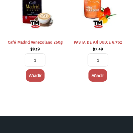
250g
DULCE
cantidad
6.7oz
cantidad
Café Madrid Venezolano 250g
PASTA DE AJÍ DULCE 6.7oz
$
8.19
$
7.49
Añadir
Añadir