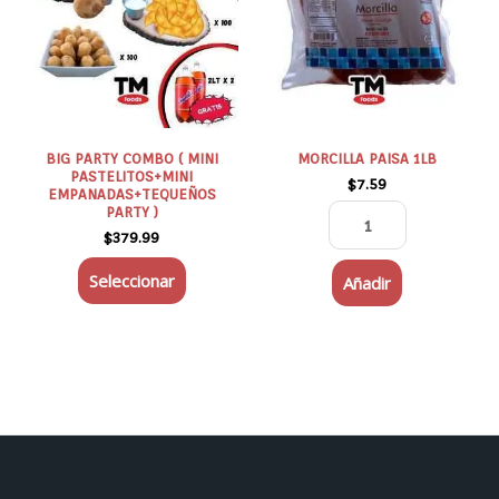
múltiples
cantidad
variantes.
Las
opciones
se
pueden
elegir
BIG PARTY COMBO ( MINI
MORCILLA PAISA 1LB
PASTELITOS+MINI
en
$
7.59
EMPANADAS+TEQUEÑOS
la
PARTY )
página
$
379.99
de
Seleccionar
Añadir
producto