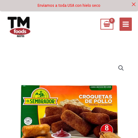
Ir
Enviamos a toda USA con hielo seco
Ir al
al
contenido
contenido
Croquetas
de
Pollo
El
Sembrador
9.6
oz
cantidad