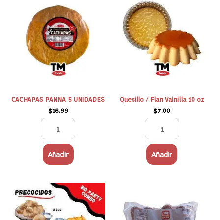
PANNA
/
5
Flan
UNIDADES
Vainilla
cantidad
10
oz
cantidad
CACHAPAS PANNA 5 UNIDADES
Quesillo / Flan Vainilla 10 oz
$
16.99
$
7.00
Añadir
Añadir
Este
MORCILLA
producto
PAISA
tiene
1LB