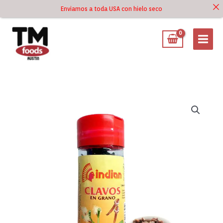
Ir
Enviamos a toda USA con hielo seco
Ir al
al
contenido
contenido
Clavos
de
Olor
Indian
30
g
cantidad