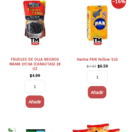
-16%
precio
precio
DE
PAN
original
actual
OLLA
Yellow
era:
es:
$7.82.
$6.59.
NEGROS
5Lb
MAMA
cantidad
LYCHA
(CARAOTAS)
28
OZ
cantidad
FRIJOLES DE OLLA NEGROS
Harina PAN Yellow 5Lb
MAMA LYCHA (CARAOTAS) 28
$
7.82
$
6.59
OZ
$
4.99
Añadir
Añadir
Este
PEPITO
producto
(PALITOS