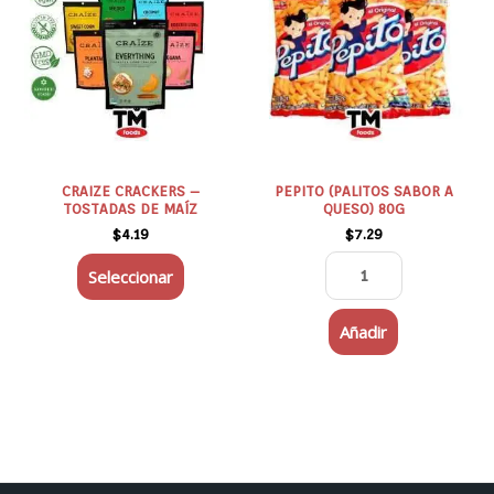
tiene
SABOR
múltiples
A
variantes.
QUESO)
Las
80G
opciones
cantidad
se
pueden
elegir
CRAIZE CRACKERS –
PEPITO (PALITOS SABOR A
TOSTADAS DE MAÍZ
QUESO) 80G
en
$
4.19
$
7.29
la
página
Seleccionar
de
producto
Añadir