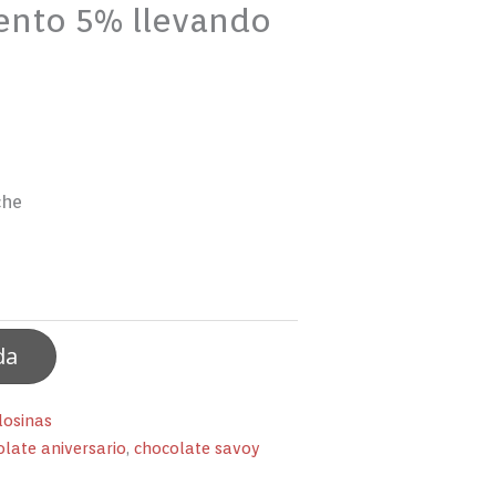
ento 5% llevando
che
da
losinas
olate aniversario
,
chocolate savoy