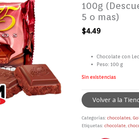
100g (Descu
5 o mas)
$
4.49
Chocolate con Le
Peso: 100 g
Sin existencias
Volver a la Tien
Categorías:
chocolates
,
Go
Etiquetas:
chocolate
,
choc