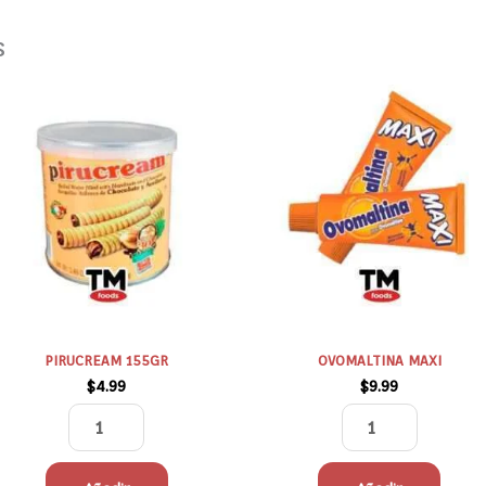
s
PIRUCREAM
OVOMALTINA
155GR
MAXI
cantidad
cantidad
PIRUCREAM 155GR
OVOMALTINA MAXI
$
4.99
$
9.99