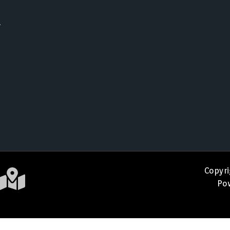
a
Copyri
Pow