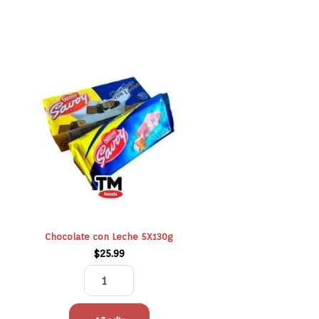
Chocolate
con
Leche
5X130g
cantidad
Chocolate con Leche 5X130g
$
25.99