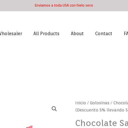
Enviamos a toda USA con hielo seco
holesaler
All Products
About
Contact
F
Inicio
/
Golosinas
/ Chocol
(Descuento 5% llevando 5
Chocolate Sa