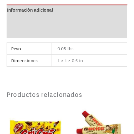
Información adicional
Marca
Valoraciones (0)
Peso
0.05 lbs
Dimensiones
1 × 1 × 0.6 in
Productos relacionados
Chocolate
Nucita
CRI
Chocolate
CRI
Tubito
123g
35g
cantidad
x