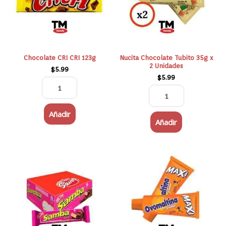
2
Unidades
cantidad
Chocolate CRI CRI 123g
Nucita Chocolate Tubito 35g x
2 Unidades
$
5.99
$
5.99
Añadir
Añadir
SAMBA
OVOMALTINA
FRESA
MAXI
20X32GR
cantidad
cantidad