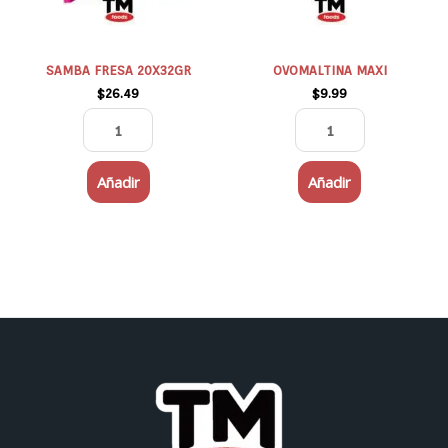
SAMBA FRESA 20X32GR
OVOMALTINA MAXI
$
26.49
$
9.99
Añadir
Añadir