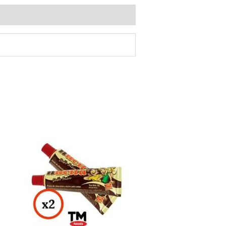
Nucita
Doble
Sabor
Tubito
35g
x
2
Unidades