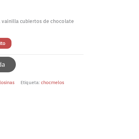
vainilla cubiertos de chocolate
ito
da
losinas
Etiqueta:
chocmelos