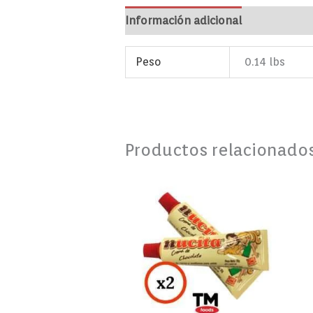
Información adicional
Marca
Va
Peso
0.14 lbs
Productos relacionado
Nucita
Chocolate
Tubito
35g
x
2
Unidades
cantidad