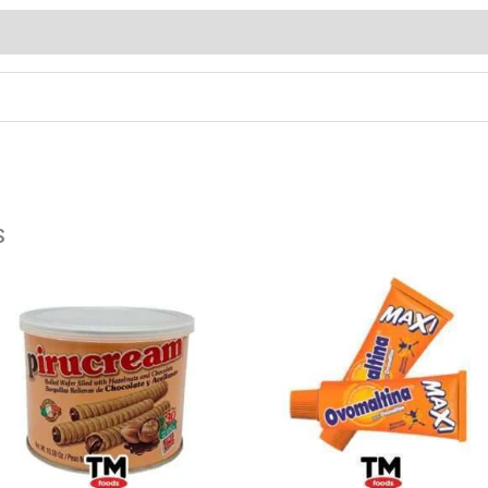
loraciones (0)
s
PIRUCREAM
OVOMALTINA
300GR
MAXI
cantidad
cantidad