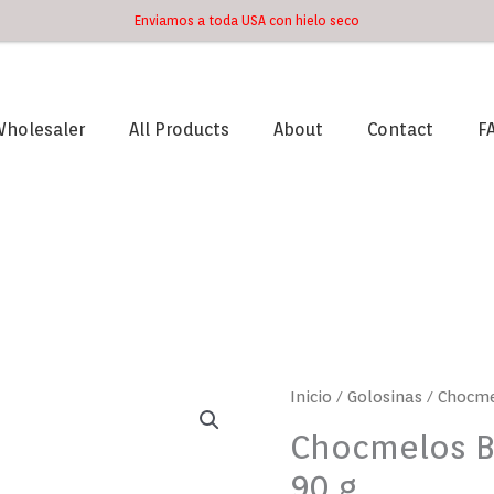
Enviamos a toda USA con hielo seco
holesaler
All Products
About
Contact
F
Chocmelos
Inicio
/
Golosinas
/ Chocme
Bessos
Chocmelos B
Colombina
90 g
90