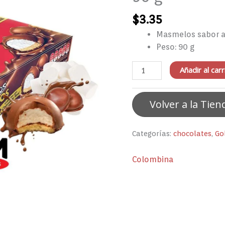
g
$
3.35
cantidad
Masmelos sabor a 
Peso: 90 g
Añadir al carr
Volver a la Tien
Categorías:
chocolates
,
Go
Colombina