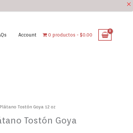
AQs
Account
0 productos
$0.00
 Plátano Tostón Goya 12 oz
átano Tostón Goya