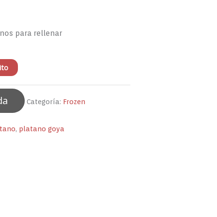
nos para rellenar
ito
da
Categoría:
Frozen
atano
,
platano goya