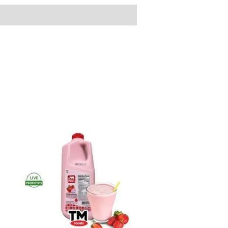
Yogurt
Paisa
Strawberry
(Fresa)
64
oz
cantidad