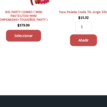
ueden
egir
n
BIG PARTY COMBO ( MINI
Yuca Pelada Cruda Tío Jorge 5lb
PASTELITOS+MINI
$
15.32
EMPANADAS+TEQUEÑOS PARTY )
gina
$
379.99
e
Seleccionar
oducto
Añadir