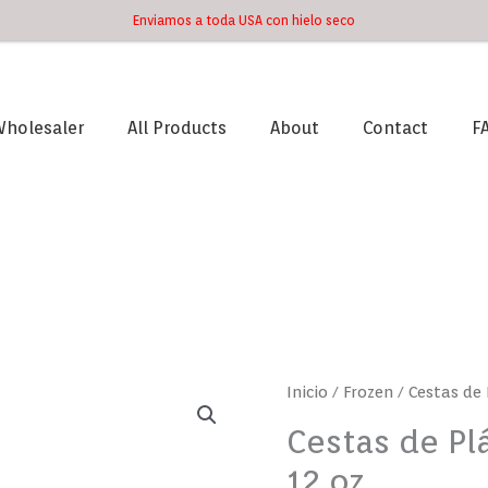
Enviamos a toda USA con hielo seco
holesaler
All Products
About
Contact
F
Cestas
Inicio
/
Frozen
/ Cestas de
de
Cestas de Pl
Plátano
12 oz
Tostón