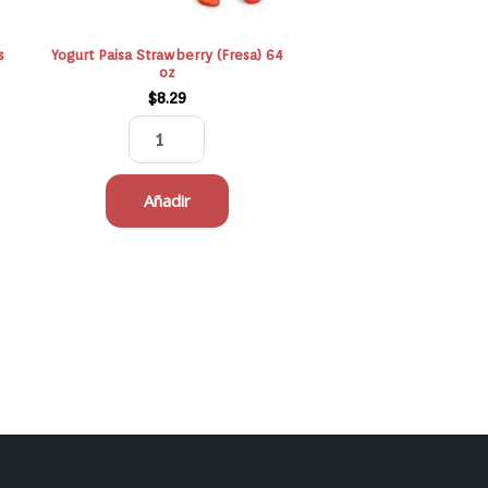
s
Yogurt Paisa Strawberry (Fresa) 64
oz
$
8.29
Añadir