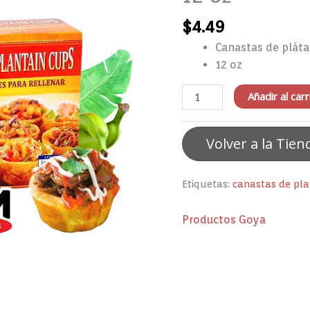
Goya
$
4.49
12
oz
Canastas de pláta
cantidad
12 oz
Añadir al carr
Volver a la Tien
Etiquetas:
canastas de pl
Productos Goya