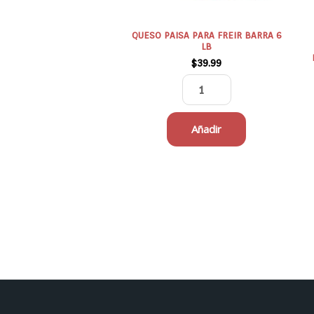
p
el
e
QUESO PAISA PARA FREIR BARRA 6
LB
la
$
39.99
pá
d
pr
Añadir