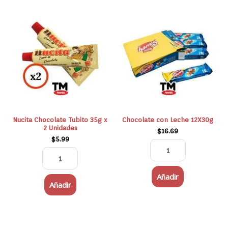
Nucita
Chocolate
Chocolate
con
Tubito
Leche
35g
12X30g
x
cantidad
2
Unidades
cantidad
Nucita Chocolate Tubito 35g x
Chocolate con Leche 12X30g
2 Unidades
$
16.69
$
5.99
Añadir
Añadir