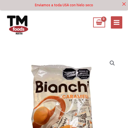
Ir
Enviamos a toda USA con hielo seco
Ir al
al
contenido
contenido