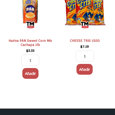
Corn
cantidad
Mix
Cachapa
1lb
cantidad
Harina PAN Sweet Corn Mix
CHEESE TRIS 150G
Cachapa 1lb
$
7.19
$
3.33
Añadir
Añadir