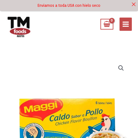
Ir
Enviamos a toda USA con hielo seco
Ir al
al
contenido
contenido
Caldo
Sabor
a
Pollo
Maggi
Tabletas
2.43
oz
cantidad