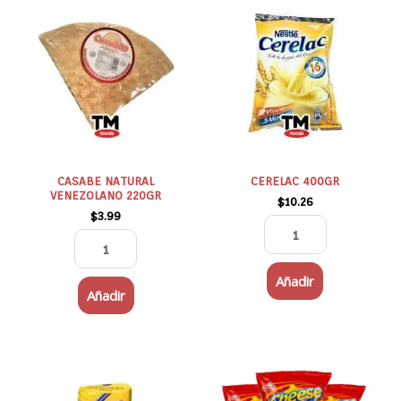
NATURAL
400GR
VENEZOLANO
cantidad
220GR
cantidad
CASABE NATURAL
CERELAC 400GR
VENEZOLANO 220GR
$
10.26
$
3.99
Añadir
Añadir
Harina
CHEESE
PAN
TRIS
Sweet
150G