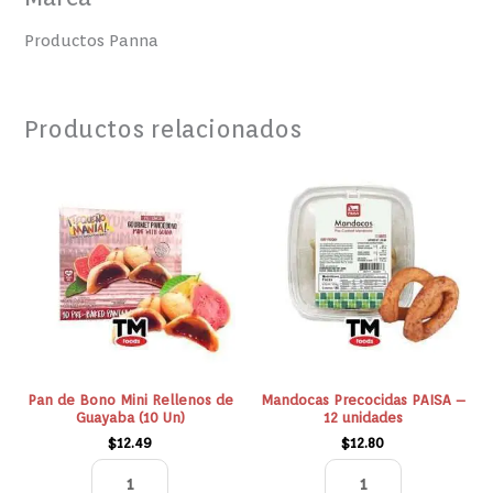
Productos Panna
Productos relacionados
Pan
Mandocas
de
Precocidas
Bono
PAISA
Mini
-
Rellenos
12
de
unidades
Guayaba
cantidad
(10
Un)
cantidad
Pan de Bono Mini Rellenos de
Mandocas Precocidas PAISA –
Guayaba (10 Un)
12 unidades
$
12.49
$
12.80