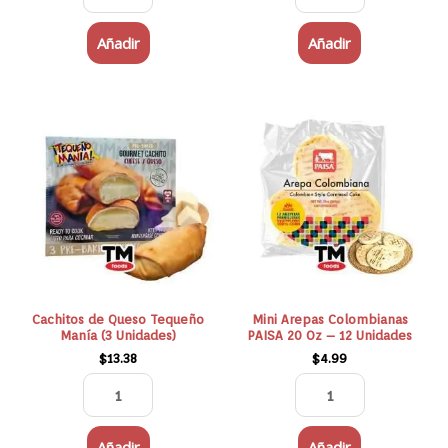
Añadir
Añadir
Cachitos
Mini
de
Arepas
Queso
Colombianas
Tequeño
PAISA
Manía
20
(3
Oz
Unidades)
-
cantidad
12
Unidades
cantidad
Cachitos de Queso Tequeño
Mini Arepas Colombianas
Manía (3 Unidades)
PAISA 20 Oz – 12 Unidades
$
13.38
$
4.99
Añadir
Añadir