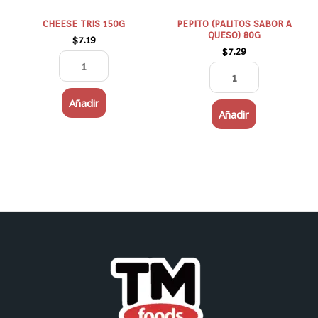
CHEESE TRIS 150G
PEPITO (PALITOS SABOR A
QUESO) 80G
$
7.19
$
7.29
Añadir
Añadir