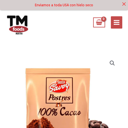
Ir
Enviamos a toda USA con hielo seco
Ir al
al
contenido
contenido
Cacao
en
Polvo
100%
para
Postres
Savoy
200g
cantidad