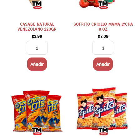
cantidad
CASABE NATURAL
SOFRITO CRIOLLO MAMA LYCHA
VENEZOLANO 220GR
8 OZ
$
3.99
$
2.09
Añadir
Añadir
CHEESE
PEPITO
TRIS
(PALITOS
150G
SABOR
cantidad
A
QUESO)
80G
cantidad