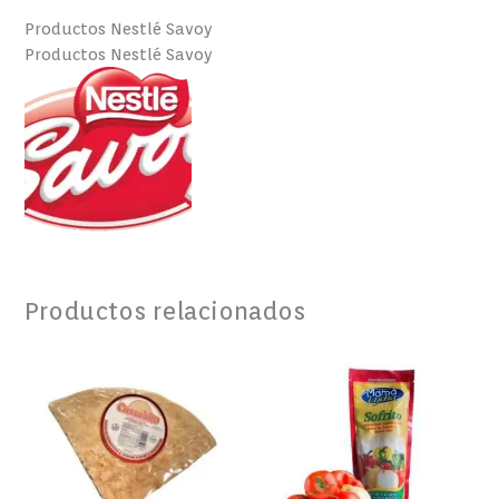
Productos Nestlé Savoy
Productos Nestlé Savoy
Productos relacionados
CASABE
SOFRITO
NATURAL
CRIOLLO
VENEZOLANO
MAMA
220GR
LYCHA
cantidad
8
OZ