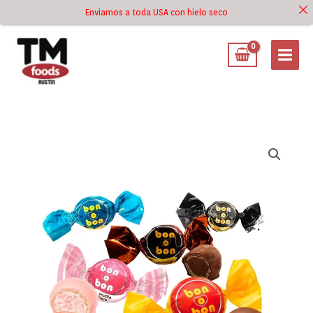
Ir
Enviamos a toda USA con hielo seco
Ir al
al
contenido
contenido