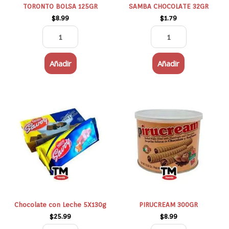
TORONTO BOLSA 125GR
SAMBA CHOCOLATE 32GR
$
8.99
$
1.79
Añadir
Añadir
Chocolate
PIRUCREAM
con
300GR
Leche
cantidad
5X130g
cantidad
Chocolate con Leche 5X130g
PIRUCREAM 300GR
$
25.99
$
8.99