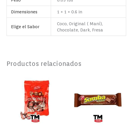
Dimensiones
1 × 1 × 0.6 in
Coco, Original ( Maní),
Elige el Sabor
Chocolate, Dark, Fresa
Productos relacionados
TORONTO
SAMBA
BOLSA
CHOCOLATE
125GR
32GR
cantidad
cantidad