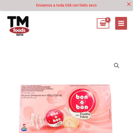
Ir
Enviamos a toda USA con hielo seco
Ir al
al
contenido
contenido