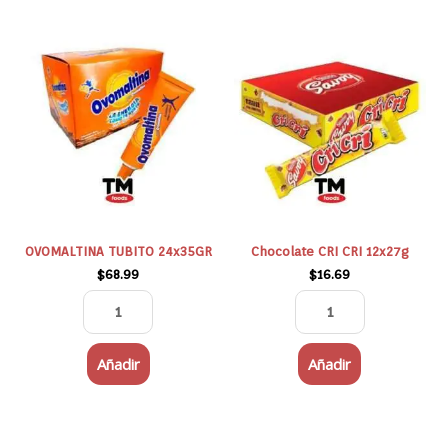
OVOMALTINA
Chocolate
TUBITO
CRI
24x35GR
CRI
cantidad
12x27g
cantidad
OVOMALTINA TUBITO 24x35GR
Chocolate CRI CRI 12x27g
$
68.99
$
16.69
Añadir
Añadir