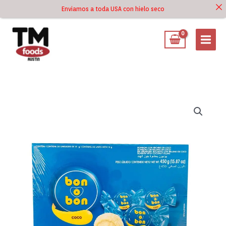
Ir
Enviamos a toda USA con hielo seco
Ir al
al
contenido
contenido