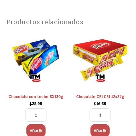
Productos relacionados
Chocolate
Chocolate
con
CRI
Leche
CRI
5X130g
12x27g
cantidad
cantidad
Chocolate con Leche 5X130g
Chocolate CRI CRI 12x27g
$
25.99
$
16.69
Añadir
Añadir