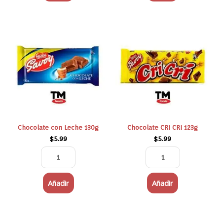
Chocolate
Chocolate
con
CRI
Leche
CRI
130g
123g
cantidad
cantidad
Chocolate con Leche 130g
Chocolate CRI CRI 123g
$
5.99
$
5.99
Añadir
Añadir