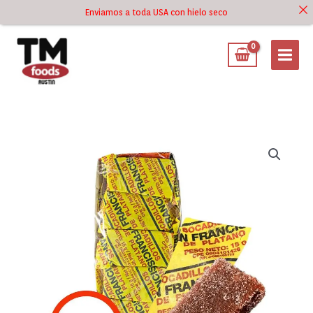
Ir
Enviamos a toda USA con hielo seco
Ir al
al
contenido
contenido
Bocadillo
de
Plátano
San
Francisco
15
Unidades
cantidad