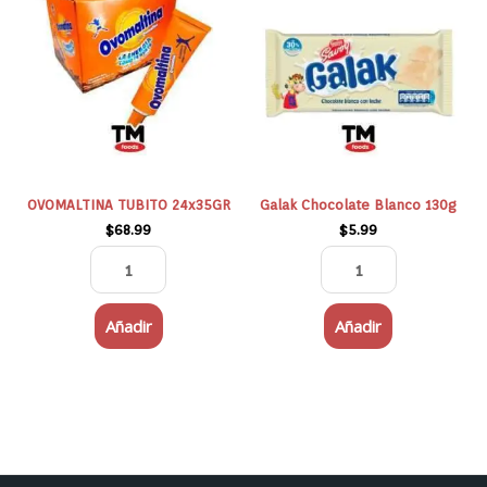
TUBITO
Chocolate
24x35GR
Blanco
cantidad
130g
cantidad
OVOMALTINA TUBITO 24x35GR
Galak Chocolate Blanco 130g
$
68.99
$
5.99
Añadir
Añadir