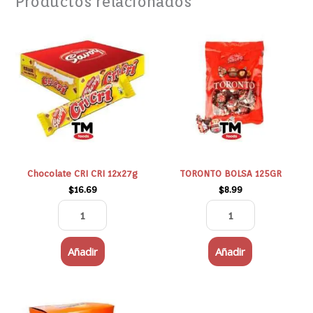
Productos relacionados
Chocolate
TORONTO
CRI
BOLSA
CRI
125GR
12x27g
cantidad
cantidad
Chocolate CRI CRI 12x27g
TORONTO BOLSA 125GR
$
16.69
$
8.99
Añadir
Añadir
OVOMALTINA
Galak